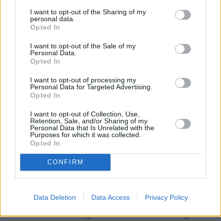
5
139,910
HappyLaughter975
I want to opt-out of the Sharing of my
personal data.
Opted In
6
137,350
Tahir Helvaci
I want to opt-out of the Sale of my
Personal Data.
Opted In
7
137,060
HebePink
I want to opt-out of processing my
Personal Data for Targeted Advertising.
Opted In
8
125,230
FocusedAce654
I want to opt-out of Collection, Use,
Retention, Sale, and/or Sharing of my
Personal Data that Is Unrelated with the
9
124,420
Tuffino
Purposes for which it was collected.
Opted In
CONFIRM
Easy Crossword
Description
Data Deletion
Data Access
Privacy Policy
Si vous cherchez une grille de mots croisés en ligne