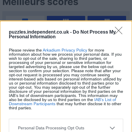
Meilleurs scores
Aujourd'hui
Cette semaine
Ce mois
puzzles.independent.co.uk -
Do Not Process My
Personal Information
CONNEX
Visez haut !
Please review the
Arkadium Privacy Policy
for more
information about how we process your personal data. If you
1
wish to opt-out of the sale, sharing to third parties, or
162,680
GlenAble
processing of your personal or sensitive information for
targeted advertising by us, please use the below opt-out
section to confirm your selection. Please note that after your
opt-out request is processed you may continue seeing
2
interest-based ads based on personal information utilized by
151,580
StavrosD
us or personal information disclosed to third parties prior to
your opt-out. You may separately opt-out of the further
disclosure of your personal information by third parties on the
3
IAB’s list of downstream participants. This information may
145,970
Jane_2
also be disclosed by us to third parties on the
IAB’s List of
Downstream Participants
that may further disclose it to other
third parties.
4
143,250
DaftCow
Personal Data Processing Opt Outs