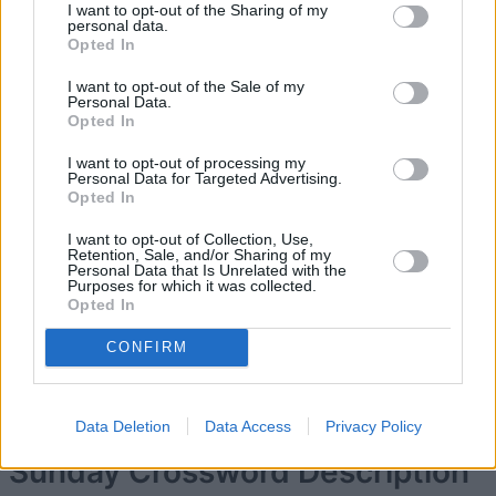
I want to opt-out of the Sharing of my
personal data.
Opted In
5
73,160
Lizzielooe
I want to opt-out of the Sale of my
Personal Data.
Opted In
6
67,820
Jane_2
I want to opt-out of processing my
Personal Data for Targeted Advertising.
7
Opted In
66,930
BigAl55
I want to opt-out of Collection, Use,
Retention, Sale, and/or Sharing of my
8
63,630
Personal Data that Is Unrelated with the
Steve Gelder
Purposes for which it was collected.
Opted In
9
63,200
Catatonic
CONFIRM
Data Deletion
Data Access
Privacy Policy
Sunday Crossword
Description