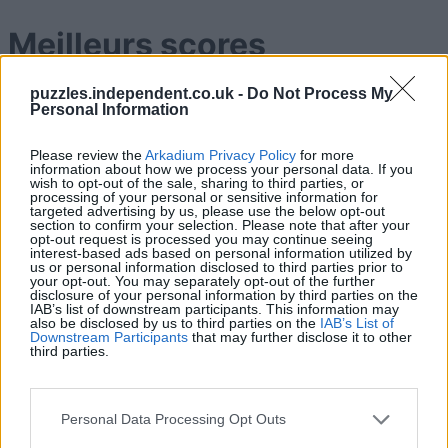
Meilleurs scores
puzzles.independent.co.uk -
Do Not Process My
Personal Information
Aujourd'hui
Cette semaine
Ce mois
Please review the
Arkadium Privacy Policy
for more
information about how we process your personal data. If you
CONNEX
Visez haut !
wish to opt-out of the sale, sharing to third parties, or
processing of your personal or sensitive information for
targeted advertising by us, please use the below opt-out
section to confirm your selection. Please note that after your
1
opt-out request is processed you may continue seeing
95,960
Thommo_1
interest-based ads based on personal information utilized by
us or personal information disclosed to third parties prior to
your opt-out. You may separately opt-out of the further
2
disclosure of your personal information by third parties on the
82,660
IAB’s list of downstream participants. This information may
ToshiDidi
also be disclosed by us to third parties on the
IAB’s List of
Downstream Participants
that may further disclose it to other
third parties.
3
80,330
Helmet cheese980
Personal Data Processing Opt Outs
4
79,130
Keith Heard