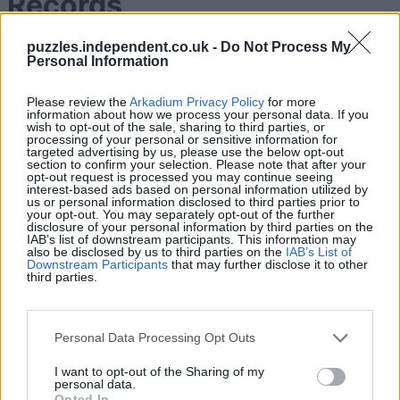
Récords
puzzles.independent.co.uk -
Do Not Process My
Personal Information
Hoy
Esta semana
Este mes
Please review the
Arkadium Privacy Policy
for more
information about how we process your personal data. If you
ACCESO
wish to opt-out of the sale, sharing to third parties, or
Podrías ser tú
processing of your personal or sensitive information for
targeted advertising by us, please use the below opt-out
section to confirm your selection. Please note that after your
1
opt-out request is processed you may continue seeing
1,311
CHEEKO55
interest-based ads based on personal information utilized by
us or personal information disclosed to third parties prior to
your opt-out. You may separately opt-out of the further
disclosure of your personal information by third parties on the
2
IAB’s list of downstream participants. This information may
1,114
Gwynllyw
also be disclosed by us to third parties on the
IAB’s List of
Downstream Participants
that may further disclose it to other
third parties.
3
844
Rossman
Personal Data Processing Opt Outs
4
615
MerryWonder357
I want to opt-out of the Sharing of my
personal data.
Opted In