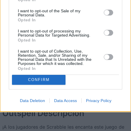
5
540
AmazingAchiever594
I want to opt-out of the Sale of my
Personal Data.
Opted In
6
536
PaulSpencer
I want to opt-out of processing my
Personal Data for Targeted Advertising.
Opted In
7
535
SuperBird60
I want to opt-out of Collection, Use,
Retention, Sale, and/or Sharing of my
8
Personal Data that Is Unrelated with the
523
Defactonick
Purposes for which it was collected.
Opted In
9
504
AmbitiousJester951
CONFIRM
Data Deletion
Data Access
Privacy Policy
Outspell
Descripción
¡A los jugadores de Scrabble les encanta este juego de