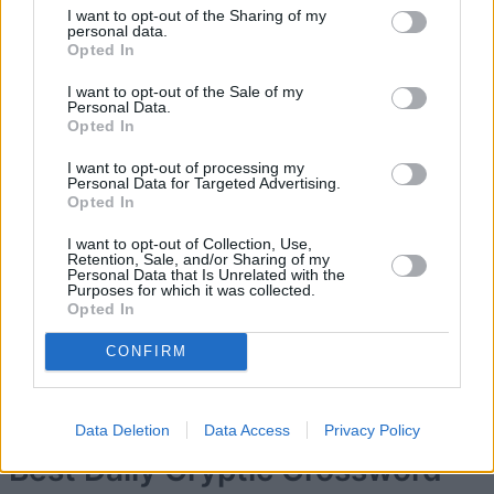
I want to opt-out of the Sharing of my
personal data.
Opted In
5
102,660
Keith Heard
I want to opt-out of the Sale of my
Personal Data.
6
Opted In
101,460
StBlue
I want to opt-out of processing my
Personal Data for Targeted Advertising.
7
100,790
GenerousEagle
Opted In
I want to opt-out of Collection, Use,
Retention, Sale, and/or Sharing of my
8
96,470
sfby1962
Personal Data that Is Unrelated with the
Purposes for which it was collected.
Opted In
9
88,200
Graham Hawes
CONFIRM
Data Deletion
Data Access
Privacy Policy
Best Daily Cryptic Crossword