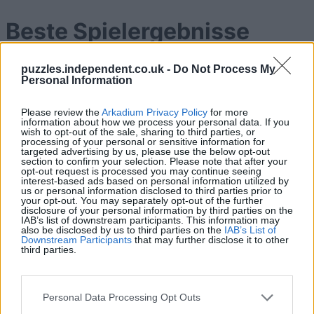
Beste Spielergebnisse
puzzles.independent.co.uk -
Do Not Process My
Personal Information
Heute
Diese Woche
Diesen Monat
Please review the
Arkadium Privacy Policy
for more
information about how we process your personal data. If you
LOGIN
Da kannst du sein
wish to opt-out of the sale, sharing to third parties, or
processing of your personal or sensitive information for
targeted advertising by us, please use the below opt-out
1
section to confirm your selection. Please note that after your
114,520
opt-out request is processed you may continue seeing
SplendidGenius434
interest-based ads based on personal information utilized by
us or personal information disclosed to third parties prior to
your opt-out. You may separately opt-out of the further
2
disclosure of your personal information by third parties on the
112,030
shiroi
IAB’s list of downstream participants. This information may
also be disclosed by us to third parties on the
IAB’s List of
Downstream Participants
that may further disclose it to other
third parties.
3
103,160
ValleySE7
Personal Data Processing Opt Outs
4
102,870
Helmet cheese980