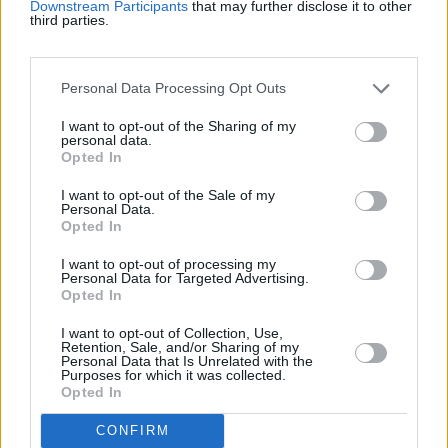
Downstream Participants
that may further disclose it to other
third parties.
Beste Spielergebnisse
Personal Data Processing Opt Outs
I want to opt-out of the Sharing of my
Heute
Diese Woche
Diesen Monat
personal data.
Opted In
LOGIN
Da kannst du sein
I want to opt-out of the Sale of my
Personal Data.
Opted In
I want to opt-out of processing my
Personal Data for Targeted Advertising.
Best Cryptic Crossword by
Opted In
Orlando
Überblick
I want to opt-out of Collection, Use,
Retention, Sale, and/or Sharing of my
Personal Data that Is Unrelated with the
Purposes for which it was collected.
Diese
Rätsel
wurden bereits im Guardian veröffentlicht.
Opted In
Es erwarten Sie 40 Kreuzworträtsel. Lösen Sie knifflige,
CONFIRM
aber lohnende Hinweise, die Ihr Denkvermögen