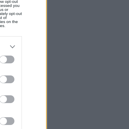
ow opt-out
ocessed you
us or
ately opt-out
t of
ies on the
ies.
Ver más