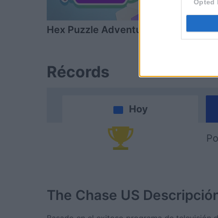
Opted 
Hex Puzzle Adventure
Clutter Cor
Récords
Hoy
Po
The Chase US
Descripció