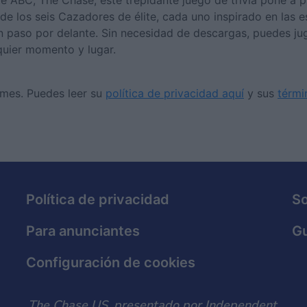
e ABC, The Chase, este trepidante juego de trivia pone a 
e los seis Cazadores de élite, cada uno inspirado en las es
n paso por delante. Sin necesidad de descargas, puedes ju
uier momento y lugar.
ames. Puedes leer su
política de privacidad aquí
y sus
térmi
Política de privacidad
S
Para anunciantes
Gu
Configuración de cookies
The Chase US, presentado por Independent.