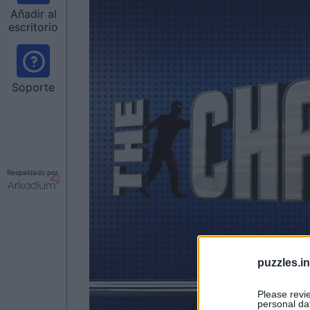
Añadir al
escritorio
Soporte
Respaldado por
puzzles.i
Please revi
personal dat