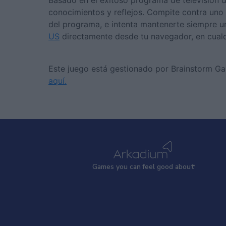
Basado en el exitoso programa de televisión d
conocimientos y reflejos. Compite contra uno d
del programa, e intenta mantenerte siempre u
US
directamente desde tu navegador, en cualq
Este juego está gestionado por Brainstorm G
aquí.
Games
y
ou can
f
eel good about