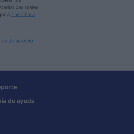
prueba tus
tadísticas reales
gar a
The Chase
nos de servicio
oporte
ía de ayuda