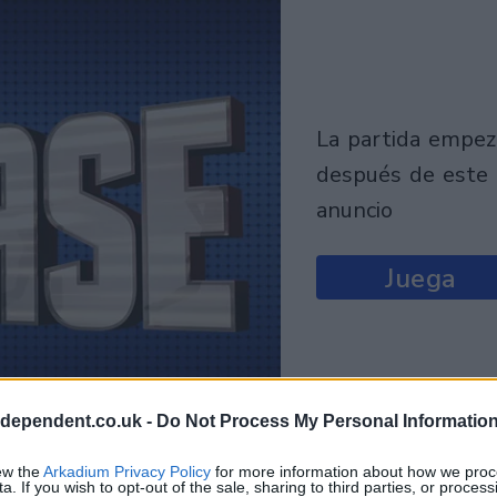
la partida empezará
después de este
anuncio
Juega
ndependent.co.uk -
Do Not Process My Personal Informatio
ew the
Arkadium Privacy Policy
for more information about how we proc
a. If you wish to opt-out of the sale, sharing to third parties, or process