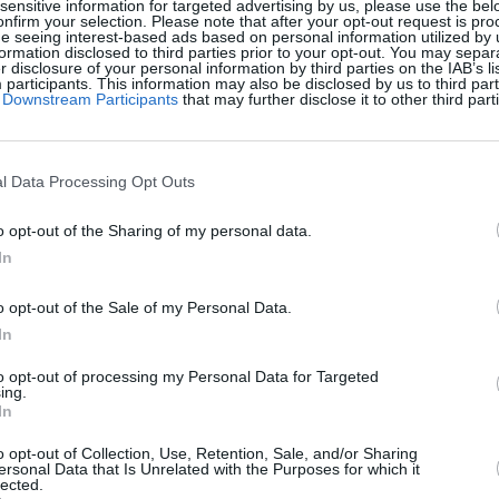
sensitive information for targeted advertising by us, please use the bel
onfirm your selection. Please note that after your opt-out request is pr
e seeing interest-based ads based on personal information utilized by 
ormation disclosed to third parties prior to your opt-out. You may separ
er disclosure of your personal information by third parties on the IAB’s lis
articipants. This information may also be disclosed by us to third part
of Downstream Participants
that may further disclose it to other third part
l Data Processing Opt Outs
o opt-out of the Sharing of my personal data.
US, también podría gustarte:
In
o opt-out of the Sale of my Personal Data.
In
to opt-out of processing my Personal Data for Targeted
ing.
In
o opt-out of Collection, Use, Retention, Sale, and/or Sharing
ersonal Data that Is Unrelated with the Purposes for which it
lected.