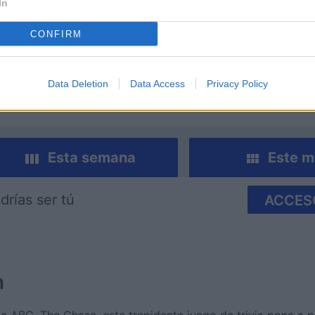
In
CONFIRM
nucopia
Cross Stitch Masters
Room Es
Data Deletion
Data Access
Privacy Policy
Esta semana
Este m
drías ser tú
ACCES
n