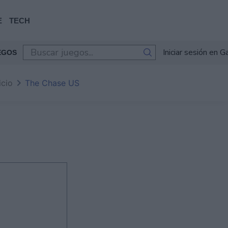
E
TECH
Iniciar sesión en 
EGOS
icio
The Chase US