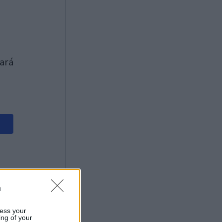
n
ess your
ing of your