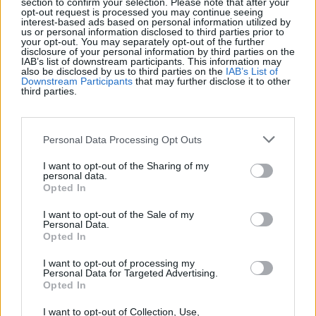
section to confirm your selection. Please note that after your
opt-out request is processed you may continue seeing
interest-based ads based on personal information utilized by
Récords
us or personal information disclosed to third parties prior to
your opt-out. You may separately opt-out of the further
disclosure of your personal information by third parties on the
IAB’s list of downstream participants. This information may
also be disclosed by us to third parties on the
IAB’s List of
Downstream Participants
that may further disclose it to other
third parties.
Hoy
Esta semana
Este mes
ACCESO
Podrías ser tú
Personal Data Processing Opt Outs
I want to opt-out of the Sharing of my
personal data.
Opted In
Find Hidden Object
Descripción
I want to opt-out of the Sale of my
Personal Data.
Opted In
Pon a prueba tu capacidad de observación en Encuentra
Objetos Ocultos. Este juego te reta a encontrar objetos
I want to opt-out of processing my
Personal Data for Targeted Advertising.
ingeniosamente ocultos en escenarios con un diseño
Opted In
impecable.
I want to opt-out of Collection, Use,