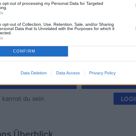
to opt-out of processing my Personal Data for Targeted
ing.
In
o opt-out of Collection, Use, Retention, Sale, and/or Sharing
ersonal Data that Is Unrelated with the Purposes for which it
imensions
Block Champ
Mahjong
lected.
In
CONFIRM
Data Deletion
Data Access
Privacy Policy
Diese Woche
Diesen M
 kannst du sein
LOGI
ons
Überblick