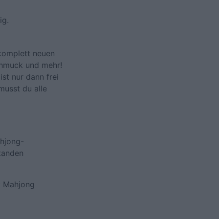
ig.
 komplett neuen
schmuck und mehr!
st nur dann frei
musst du alle
ahjong-
standen
ay Mahjong