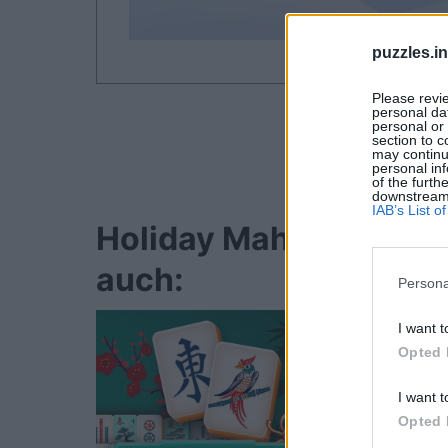
puzzles.i
Please revi
personal dat
personal or 
section to c
may continu
personal inf
of the furth
downstream p
IAB’s List 
Holiday Mahjong Dime
auch:
Persona
I want t
Opted 
I want t
Opted 