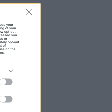
n
ess your
ing of your
ow opt-out
ocessed you
us or
ately opt-out
t of
ies on the
ies.
r anzeigen