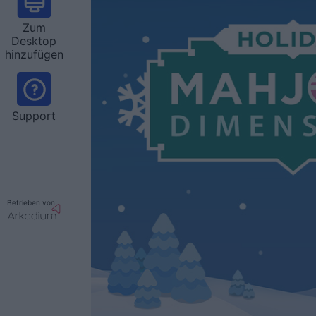
Zum
Desktop
hinzufügen
Support
Betrieben von