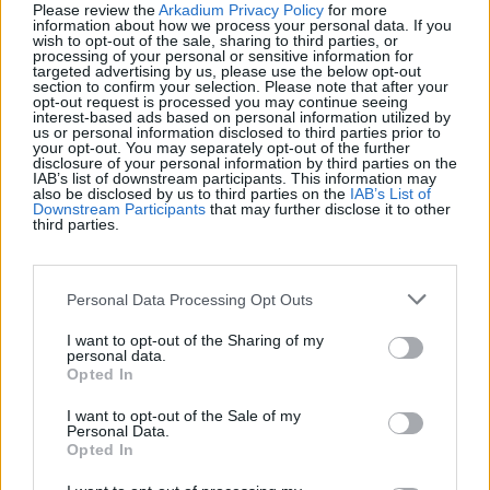
Please review the
Arkadium Privacy Policy
for more
information about how we process your personal data. If you
wish to opt-out of the sale, sharing to third parties, or
processing of your personal or sensitive information for
Beste Spielergebnisse
targeted advertising by us, please use the below opt-out
section to confirm your selection. Please note that after your
opt-out request is processed you may continue seeing
interest-based ads based on personal information utilized by
us or personal information disclosed to third parties prior to
your opt-out. You may separately opt-out of the further
disclosure of your personal information by third parties on the
Heute
Diese Woche
Diesen Monat
IAB’s list of downstream participants. This information may
also be disclosed by us to third parties on the
IAB’s List of
Downstream Participants
that may further disclose it to other
third parties.
LOGIN
Da kannst du sein
1
142,990
Helmet cheese980
Personal Data Processing Opt Outs
I want to opt-out of the Sharing of my
2
personal data.
113,500
Jane_2
Opted In
I want to opt-out of the Sale of my
3
Personal Data.
91,680
George58
Opted In