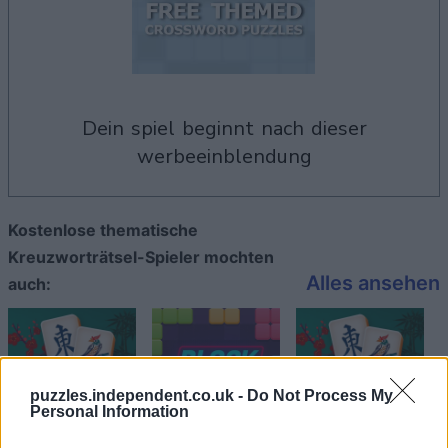
dein spiel beginnt nach dieser
werbeeinblendung
Kostenlose thematische
Kreuzworträtsel-Spieler mochten
Alles ansehen
auch:
puzzles.independent.co.uk -
Do Not Process My
Personal Information